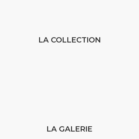
La découvrir
LA COLLECTION
La galerie présente une large sélection d’œuvres
diverses, notamment des eaux-fortes, des dessins, des
sculptures en bronze ou en verre, qui révèle …
La visiter
LA GALERIE