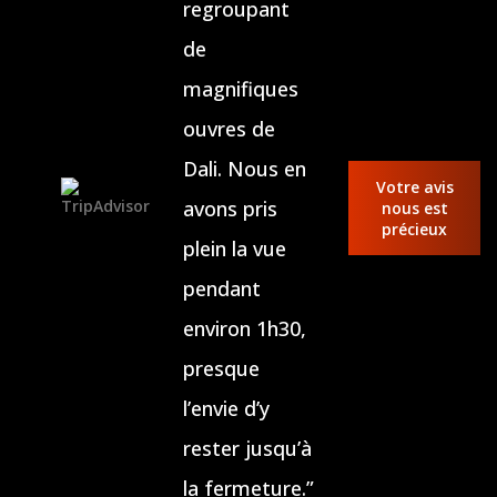
regroupant
de
magnifiques
ouvres de
Dali. Nous en
Votre avis
avons pris
nous est
précieux
plein la vue
pendant
environ 1h30,
presque
l’envie d’y
rester jusqu’à
la fermeture.”