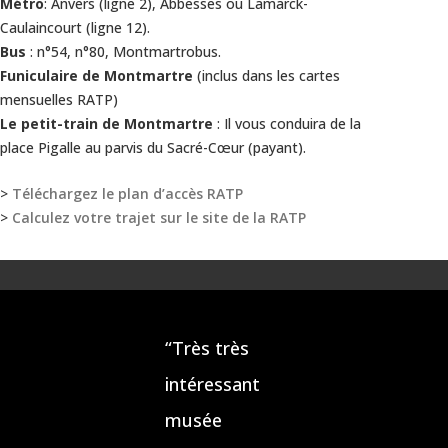
Métro
: Anvers (ligne 2), Abbesses ou Lamarck-
Caulaincourt (ligne 12).
Bus
: n°54, n°80, Montmartrobus.
Funiculaire de Montmartre
(inclus dans les cartes
mensuelles RATP)
Le petit-train de Montmartre
: Il vous conduira de la
place Pigalle au parvis du Sacré-Cœur (payant).
>
Téléchargez le plan d’accès RATP
>
Calculez votre trajet sur le site de la RATP
“Très très
intéressant
musée