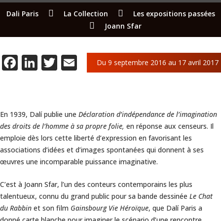
Dali Paris
La Collection
Les expositions passées
Joann Sfar
Facebook
LinkedIn
Twitter
Email
Du 9 septembre 2016 au 17 avril 2017
En 1939, Dalí publie une
Déclaration d’indépendance de l’imagination
des droits de l’homme à sa propre folie,
en réponse aux censeurs. Il
emploie dès lors cette liberté d’expression en favorisant les
associations d’idées et d’images spontanées qui donnent à ses
œuvres une incomparable puissance imaginative.
C’est à Joann Sfar, l’un des conteurs contemporains les plus
talentueux, connu du grand public pour sa bande dessinée
Le Chat
du Rabbin
et son film
Gainsbourg Vie Héroïque
, que Dalí Paris a
donné carte blanche pour imaginer le scénario d’une rencontre