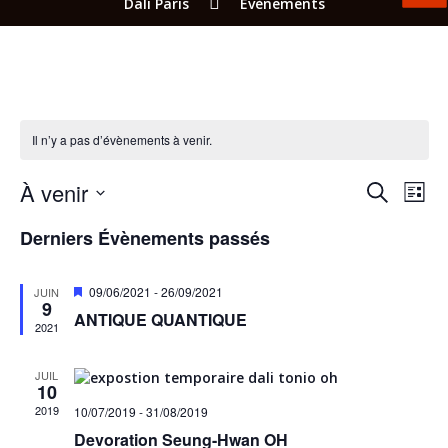
Dali Paris
Évènements
Il n’y a pas d’évènements à venir.
RECH
NA
À venir
RECHERCH
LISTE
DE
ET
Sélectionnez
VU
Derniers Évènements passés
une
NAVI
ÉV
date.
DE
Mis
09/06/2021
-
26/09/2021
JUIN
VUES
9
en
ANTIQUE QUANTIQUE
avant
2021
ÉVÈN
JUIL
10
2019
10/07/2019
-
31/08/2019
Devoration Seung-Hwan OH