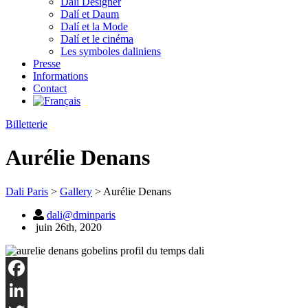
Dalí Designer
Dalí et Daum
Dalí et la Mode
Dalí et le cinéma
Les symboles daliniens
Presse
Informations
Contact
Billetterie
Aurélie Denans
Dali Paris
>
Gallery
>
Aurélie Denans
dali@dminparis
juin 26th, 2020
Facebook